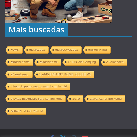
Mais buscadas
#DMK
#DMK2022
#DMKCWB2022
#kombi-home
#kombi home
#kombihome
1º Air Cold Camping
2 kombeach
2º kombeach
3 ANIVERSARIO KOMBI CLUBE MS
4 itens importantes na vistoria da kombi
5 Dicas Essenciais para kombi home
1975
alavanca runner kombi
ARMAZEM GARAGEM