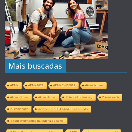
Mais buscadas
#DMK
#DMK2022
#DMKCWB2022
#kombi-home
#kombi home
#kombihome
1º Air Cold Camping
2 kombeach
2º kombeach
3 ANIVERSARIO KOMBI CLUBE MS
4 itens importantes na vistoria da kombi