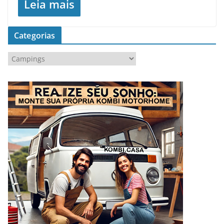
Leia mais
Categorias
C
a
t
e
g
o
r
i
a
s