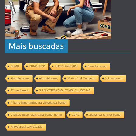
Mais buscadas
#DMK
#DMK2022
#DMKCWB2022
#kombi-home
#kombi home
#kombihome
1º Air Cold Camping
2 kombeach
2º kombeach
3 ANIVERSARIO KOMBI CLUBE MS
4 itens importantes na vistoria da kombi
5 Dicas Essenciais para kombi home
1975
alavanca runner kombi
ARMAZEM GARAGEM