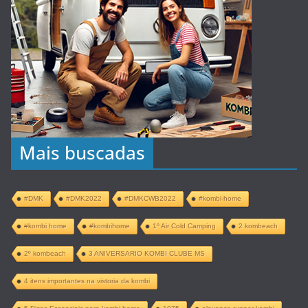
Mais buscadas
#DMK
#DMK2022
#DMKCWB2022
#kombi-home
#kombi home
#kombihome
1º Air Cold Camping
2 kombeach
2º kombeach
3 ANIVERSARIO KOMBI CLUBE MS
4 itens importantes na vistoria da kombi