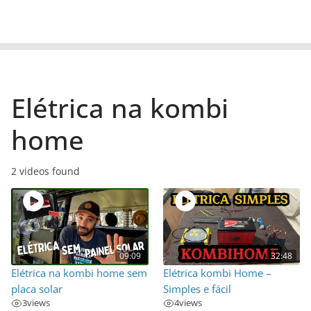
Elétrica na kombi
home
2 videos found
09:09
32:48
Elétrica na kombi home sem
Elétrica kombi Home –
placa solar
Simples e fácil
3
views
4
views