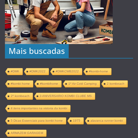
Mais buscadas
#DMK
#DMK2022
#DMKCWB2022
#kombi-home
#kombi home
#kombihome
1º Air Cold Camping
2 kombeach
2º kombeach
3 ANIVERSARIO KOMBI CLUBE MS
4 itens importantes na vistoria da kombi
5 Dicas Essenciais para kombi home
1975
alavanca runner kombi
ARMAZEM GARAGEM