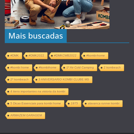
Mais buscadas
#DMK
#DMK2022
#DMKCWB2022
#kombi-home
#kombi home
#kombihome
1º Air Cold Camping
2 kombeach
2º kombeach
3 ANIVERSARIO KOMBI CLUBE MS
4 itens importantes na vistoria da kombi
5 Dicas Essenciais para kombi home
1975
alavanca runner kombi
ARMAZEM GARAGEM