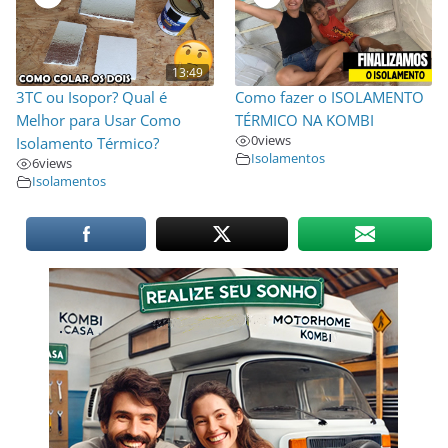
13:49
3TC ou Isopor? Qual é
Como fazer o ISOLAMENTO
Melhor para Usar Como
TÉRMICO NA KOMBI
0
views
Isolamento Térmico?
Isolamentos
6
views
Isolamentos