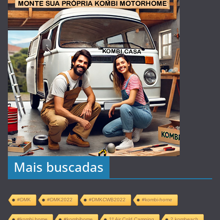
Mais buscadas
#DMK
#DMK2022
#DMKCWB2022
#kombi-home
#kombi home
#kombihome
1º Air Cold Camping
2 kombeach