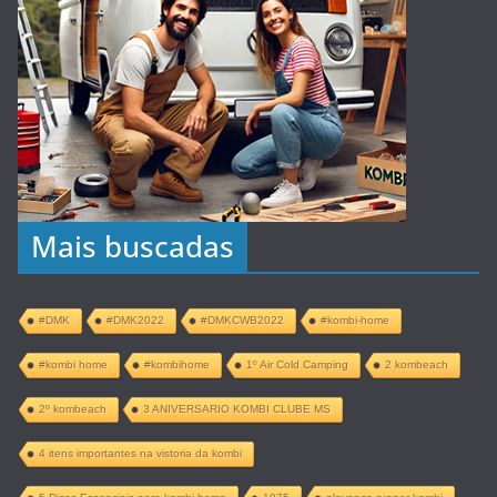
Mais buscadas
#DMK
#DMK2022
#DMKCWB2022
#kombi-home
#kombi home
#kombihome
1º Air Cold Camping
2 kombeach
2º kombeach
3 ANIVERSARIO KOMBI CLUBE MS
4 itens importantes na vistoria da kombi