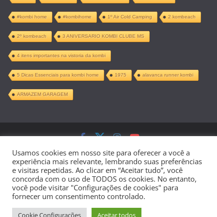
#kombi home
#kombihome
1º Air Cold Camping
2 kombeach
2º kombeach
3 ANIVERSARIO KOMBI CLUBE MS
4 itens importantes na vistoria da kombi
5 Dicas Essenciais para kombi home
1975
alavanca runner kombi
ARMAZEM GARAGEM
Copyright © 2026
Kombi Home –
Usamos cookies em nosso site para oferecer a você a
experiência mais relevante, lembrando suas preferências
Projeto Completo PDF
. Todos os direitos
e visitas repetidas. Ao clicar em “Aceitar tudo”, você
concorda com o uso de TODOS os cookies. No entanto,
reservados.
você pode visitar "Configurações de cookies" para
fornecer um consentimento controlado.
Tema:
ColorMag
por ThemeGrill.
Cookie Configurações
Aceitar todos