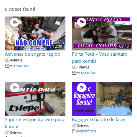
6 videos found
12:00
09:40
Alavanca de engate rápido
Porta Potti – Vaso sanitáro
4
views
para kombi
Acessórios
1
views
Acessórios
Suporte estepe traseiro para
Bagageiro barato de fazer
0
views
kombi
Acessórios
0
views