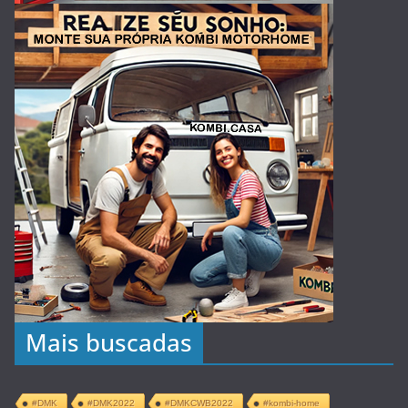
Mais buscadas
#DMK
#DMK2022
#DMKCWB2022
#kombi-home