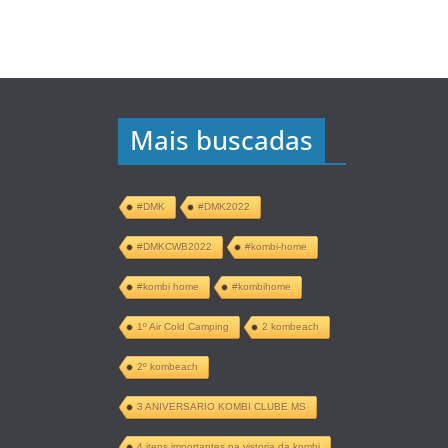
Mais buscadas
#DMK
#DMK2022
#DMKCWB2022
#kombi-home
#kombi home
#kombihome
1º Air Cold Camping
2 kombeach
2º kombeach
3 ANIVERSARIO KOMBI CLUBE MS
4 itens importantes na vistoria da kombi