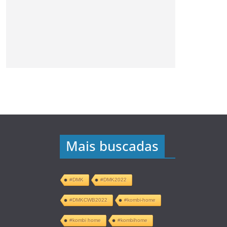
Mais buscadas
#DMK
#DMK2022
#DMKCWB2022
#kombi-home
#kombi home
#kombihome