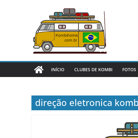
Pular
para
o
conteúdo
INÍCIO
CLUBES DE KOMBI
FOTOS
direção eletronica komb