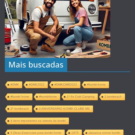
Mais buscadas
#DMK
#DMK2022
#DMKCWB2022
#kombi-home
#kombi home
#kombihome
1º Air Cold Camping
2 kombeach
2º kombeach
3 ANIVERSARIO KOMBI CLUBE MS
4 itens importantes na vistoria da kombi
5 Dicas Essenciais para kombi home
1975
alavanca runner kombi