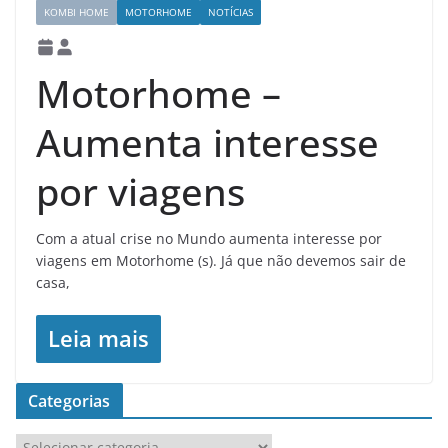
KOMBI HOME
MOTORHOME
NOTÍCIAS
Motorhome –
Aumenta interesse
por viagens
Com a atual crise no Mundo aumenta interesse por
viagens em Motorhome (s). Já que não devemos sair de
casa,
Leia mais
Categorias
C