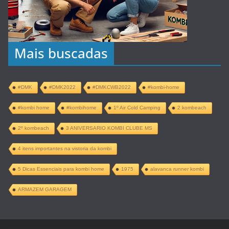
Mais buscadas
#DMK
#DMK2022
#DMKCWB2022
#kombi-home
#kombi home
#kombihome
1º Air Cold Camping
2 kombeach
2º kombeach
3 ANIVERSARIO KOMBI CLUBE MS
4 itens importantes na vistoria da kombi
5 Dicas Essenciais para kombi home
1975
alavanca runner kombi
ARMAZEM GARAGEM