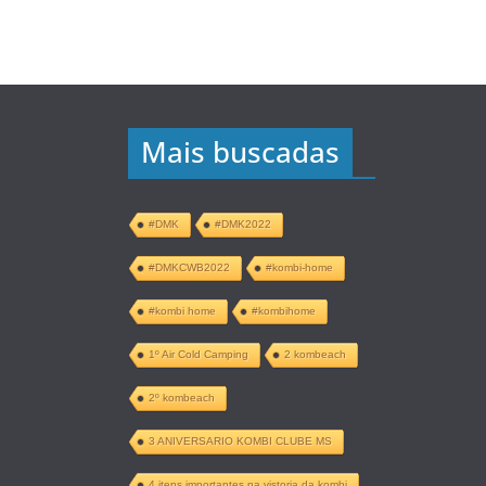
Mais buscadas
#DMK
#DMK2022
#DMKCWB2022
#kombi-home
#kombi home
#kombihome
1º Air Cold Camping
2 kombeach
2º kombeach
3 ANIVERSARIO KOMBI CLUBE MS
4 itens importantes na vistoria da kombi