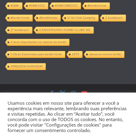
#DMK
#DMK2022
#DMKCWB2022
#kombi-home
#kombi home
#kombihome
1º Air Cold Camping
2 kombeach
2º kombeach
3 ANIVERSARIO KOMBI CLUBE MS
4 itens importantes na vistoria da kombi
5 Dicas Essenciais para kombi home
1975
alavanca runner kombi
ARMAZEM GARAGEM
Copyright © 2026
Kombi Home –
Usamos cookies em nosso site para oferecer a você a
experiência mais relevante, lembrando suas preferências
Projeto Completo PDF
. Todos os direitos
e visitas repetidas. Ao clicar em “Aceitar tudo”, você
concorda com o uso de TODOS os cookies. No entanto,
reservados.
você pode visitar "Configurações de cookies" para
fornecer um consentimento controlado.
Tema:
ColorMag
por ThemeGrill.