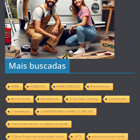
Mais buscadas
#DMK
#DMK2022
#DMKCWB2022
#kombi-home
#kombi home
#kombihome
1º Air Cold Camping
2 kombeach
2º kombeach
3 ANIVERSARIO KOMBI CLUBE MS
4 itens importantes na vistoria da kombi
5 Dicas Essenciais para kombi home
1975
alavanca runner kombi