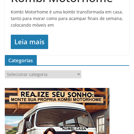
Kombi Motorhome é uma kombi transformada em casa,
tanto para morar como para acampar finais de semana,
colocando móveis em
Leia mais
Categorias
C
a
t
e
g
o
r
i
a
s