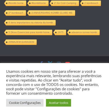
#kombi home
#kombihome
1º Air Cold Camping
2 kombeach
2º kombeach
3 ANIVERSARIO KOMBI CLUBE MS
4 itens importantes na vistoria da kombi
5 Dicas Essenciais para kombi home
1975
alavanca runner kombi
ARMAZEM GARAGEM
Copyright © 2026
Kombi Home –
Usamos cookies em nosso site para oferecer a você a
experiência mais relevante, lembrando suas preferências
Projeto Completo PDF
. Todos os direitos
e visitas repetidas. Ao clicar em “Aceitar tudo”, você
concorda com o uso de TODOS os cookies. No entanto,
reservados.
você pode visitar "Configurações de cookies" para
fornecer um consentimento controlado.
Tema:
ColorMag
por ThemeGrill.
Cookie Configurações
Aceitar todos
Powered by
WordPress
.