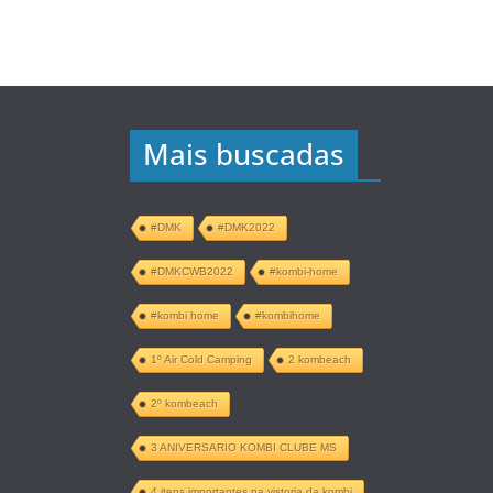
Mais buscadas
#DMK
#DMK2022
#DMKCWB2022
#kombi-home
#kombi home
#kombihome
1º Air Cold Camping
2 kombeach
2º kombeach
3 ANIVERSARIO KOMBI CLUBE MS
4 itens importantes na vistoria da kombi