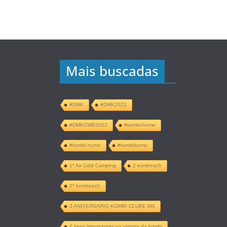
Mais buscadas
#DMK
#DMK2022
#DMKCWB2022
#kombi-home
#kombi home
#kombihome
1º Air Cold Camping
2 kombeach
2º kombeach
3 ANIVERSARIO KOMBI CLUBE MS
4 itens importantes na vistoria da kombi