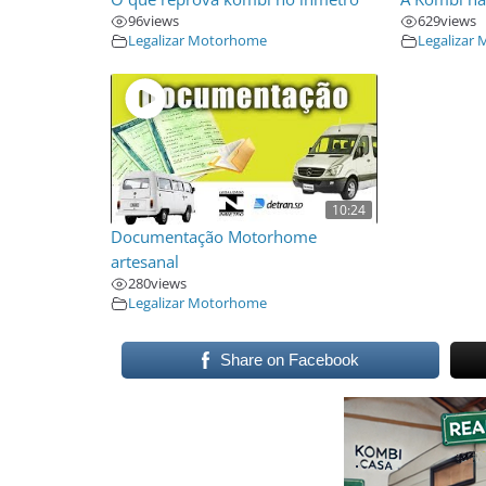
96
views
629
views
Legalizar Motorhome
Legalizar
10:24
Documentação Motorhome
artesanal
280
views
Legalizar Motorhome
Share on Facebook