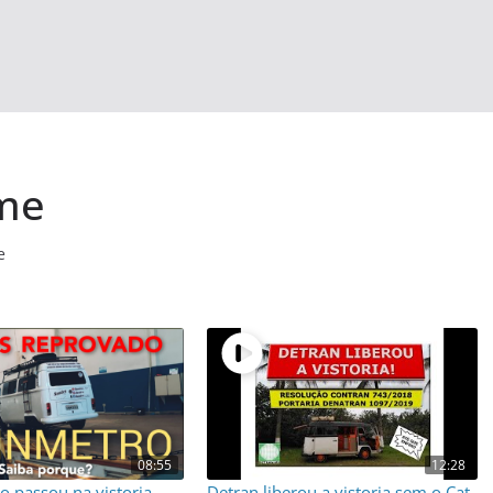
ome
e
08:55
12:28
o passou na vistoria
Detran liberou a vistoria sem o Cat