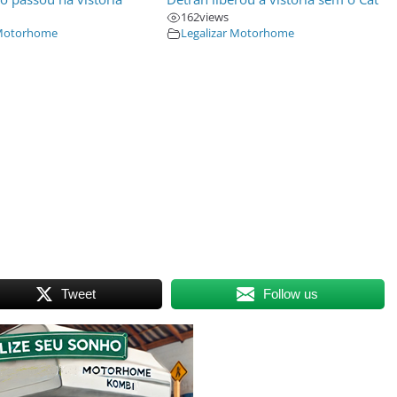
162
views
 Motorhome
Legalizar Motorhome
Tweet
Follow us