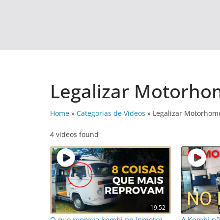
Legalizar Motorh
Home
»
Categorias de Vídeos
»
Legalizar Motorhom
4 videos found
19:52
O que reprova kombi no inmetro
A Kombi nã