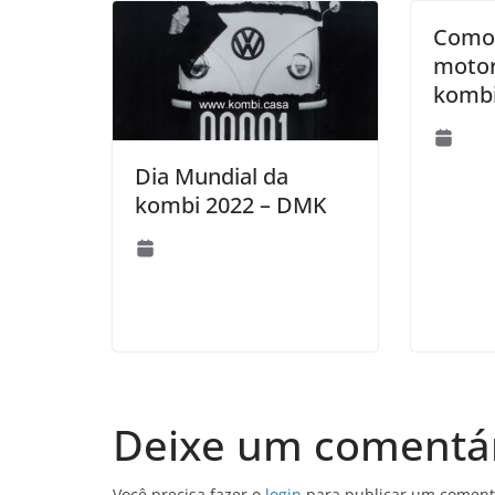
Como 
moto
kombi
Dia Mundial da
kombi 2022 – DMK
Deixe um comentá
Você precisa fazer o
login
para publicar um coment