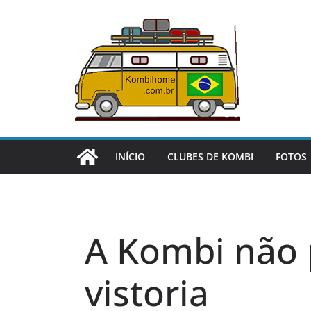
Pular
para
o
conteúdo
INÍCIO
CLUBES DE KOMBI
FOTOS
A Kombi não 
vistoria