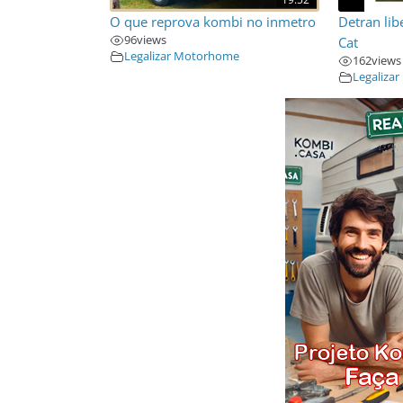
O que reprova kombi no inmetro
Detran lib
96
views
Cat
Legalizar Motorhome
162
views
Legaliza