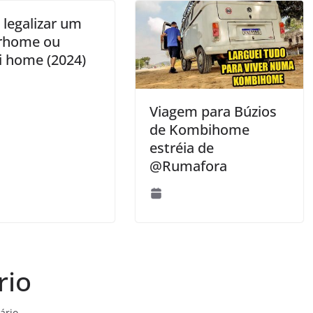
legalizar um
rhome ou
 home (2024)
Viagem para Búzios
de Kombihome
estréia de
@Rumafora
rio
ário.