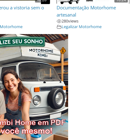
erou a vistoria sem o
Documentação Motorhome
artesanal
280
views
r Motorhome
Legalizar Motorhome