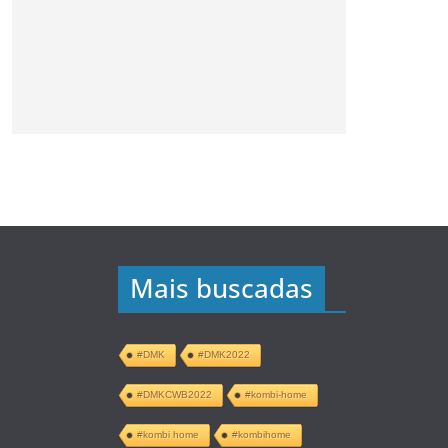
Mais buscadas
#DMK
#DMK2022
#DMKCWB2022
#kombi-home
#kombi home
#kombihome