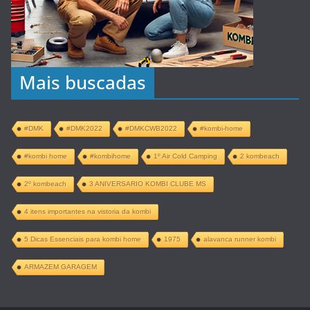
Mais buscadas
#DMK
#DMK2022
#DMKCWB2022
#kombi-home
#kombi home
#kombihome
1º Air Cold Camping
2 kombeach
2º kombeach
3 ANIVERSARIO KOMBI CLUBE MS
4 itens importantes na vistoria da kombi
5 Dicas Essenciais para kombi home
1975
alavanca runner kombi
ARMAZEM GARAGEM