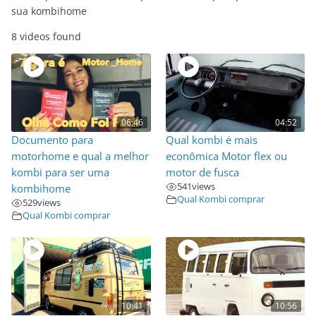
sua kombihome
8 videos found
06:46
04:52
Documento para
Qual kombi é mais
motorhome e qual a melhor
econômica Motor flex ou
kombi para ser uma
motor de fusca
541
views
kombihome
Qual Kombi comprar
529
views
Qual Kombi comprar
10:41
10:56