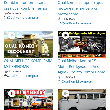
Kombi motorhome cama
Qual kombi comprar e qual
casa qual kombi é melhor
motor é melhor para um
698
views
motorhome
Qual Kombi comprar
914
views
Qual Kombi comprar
04:45
20:47
QUAL MELHOR KOMBI PARA
Qual Melhor Kombi ???
MOTORHOME?
Motor Refrigerado a Ar ou
335
views
Água / Projeto Kombi Home
Qual Kombi comprar
653
views
Qual Kombi comprar