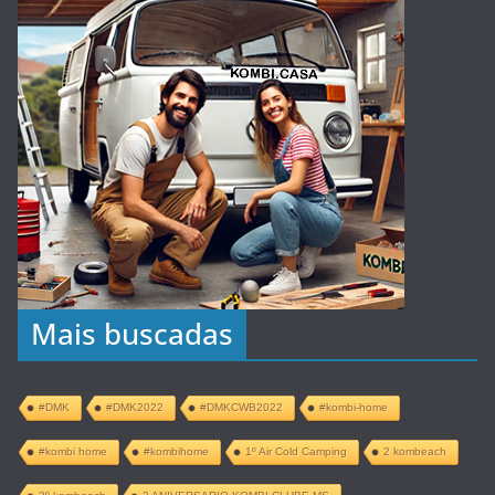
Mais buscadas
#DMK
#DMK2022
#DMKCWB2022
#kombi-home
#kombi home
#kombihome
1º Air Cold Camping
2 kombeach