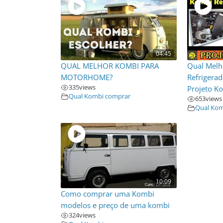
04:45
QUAL MELHOR KOMBI PARA
Qual Melh
MOTORHOME?
Refrigerad
335
views
Projeto 
Qual Kombi comprar
653
views
Qual Kom
10:09
Como comprar uma Kombi
modelos e preço de uma kombi
324
views