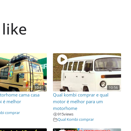
like
10:41
10:56
torhome cama casa
Qual kombi comprar e qual
i é melhor
motor é melhor para um
motorhome
bi comprar
915
views
Qual Kombi comprar