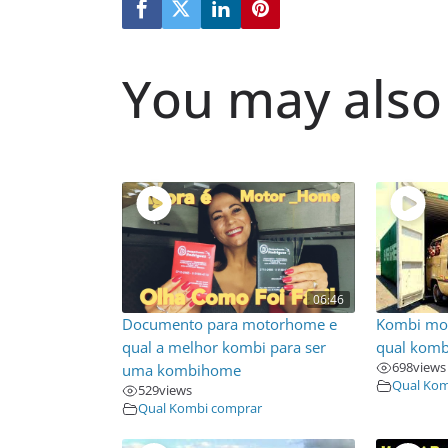
You may also 
06:46
Documento para motorhome e
Kombi mo
qual a melhor kombi para ser
qual komb
698
views
uma kombihome
Qual Kom
529
views
Qual Kombi comprar