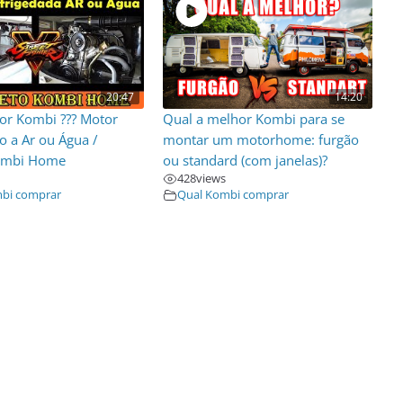
20:47
14:20
or Kombi ??? Motor
Qual a melhor Kombi para se
o a Ar ou Água /
montar um motorhome: furgão
Kombi Home
ou standard (com janelas)?
428
views
bi comprar
Qual Kombi comprar