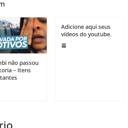
ém
Adicione aqui seus
vídeos do youtube.
bi não passou
toria – Itens
tantes
rio