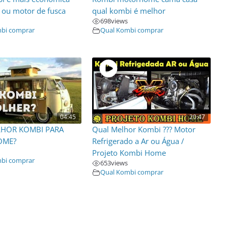
 ou motor de fusca
qual kombi é melhor
698
views
bi comprar
Qual Kombi comprar
04:45
20:47
HOR KOMBI PARA
Qual Melhor Kombi ??? Motor
OME?
Refrigerado a Ar ou Água /
Projeto Kombi Home
bi comprar
653
views
Qual Kombi comprar