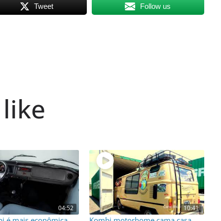
Tweet
Follow us
like
04:52
10:41
i é mais econômica
Kombi motorhome cama casa