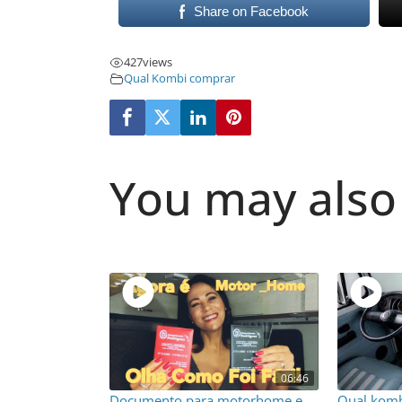
Share on Facebook
427
views
Qual Kombi comprar
You may also 
06:46
Documento para motorhome e
Qual komb