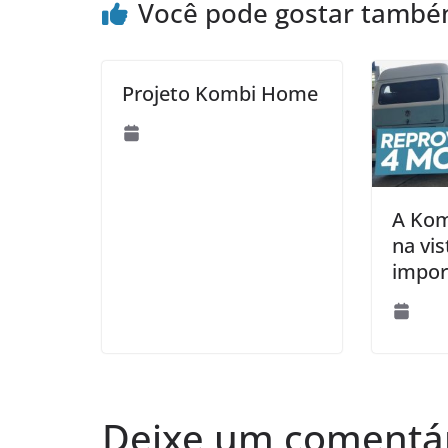
Você pode gostar tamb
Projeto Kombi Home
A Kom
na vis
impor
Deixe um comentá