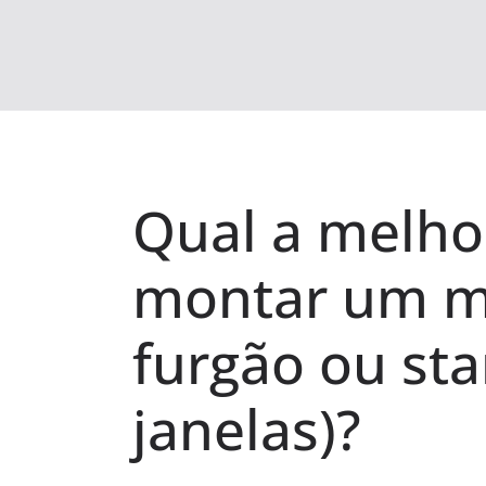
Qual a melho
montar um m
furgão ou st
janelas)?