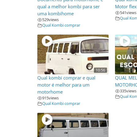
qual a melhor kombi para ser
Motor flex
541
views
uma kombihome
Qual Kom
529
views
Qual Kombi comprar
10:56
Qual kombi comprar e qual
QUAL MEL
motor é melhor para um
MOTORH
335
views
motorhome
Qual Kom
915
views
Qual Kombi comprar