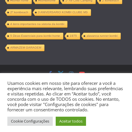
#kombi home
#kombihome
1º Air Cold Camping
2 kombeach
2º kombeach
3 ANIVERSARIO KOMBI CLUBE MS
4 itens importantes na vistoria da kombi
5 Dicas Essenciais para kombi home
1975
alavanca runner kombi
ARMAZEM GARAGEM
Copyright © 2026
Kombi Home –
Usamos cookies em nosso site para oferecer a você a
experiência mais relevante, lembrando suas preferências
Projeto Completo PDF
. Todos os direitos
e visitas repetidas. Ao clicar em “Aceitar tudo”, você
concorda com o uso de TODOS os cookies. No entanto,
reservados.
você pode visitar "Configurações de cookies" para
fornecer um consentimento controlado.
Tema:
ColorMag
por ThemeGrill.
Cookie Configurações
Aceitar todos
Powered by
WordPress
.