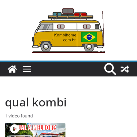
Pular
para
o
conteúdo
qual kombi
1 video found